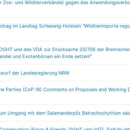
r Zoo- und Wildtierverbände) gegen das Anwendungsverbot
ag im Landtag Schleswig-Holstein “Wildtierimporte reguli
HT und des VDA zur Drucksache 20/706 der Bremischen Bür
andel und Exotenbörsen ein Ende setzen!“
twurf der Landesregierung NRW
 the Parties (CoP 18) Comments on Proposals and Working
um Umgang mit dem Salamanderpilz Batrachochytrium sala
Conservation (Frogs & Friends, DGHT und VdZ) „Einfuhr le