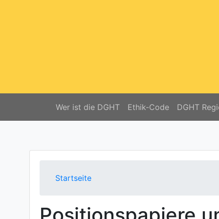
Wer ist die DGHT
Ethik-Code
DGHT Regi
Startseite
Positionspapiere 