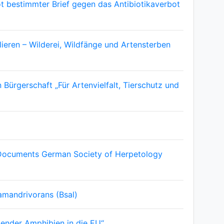
 bestimmter Brief gegen das Antibiotikaverbot
eren – Wilderei, Wildfänge und Artensterben
gerschaft „Für Artenvielfalt, Tierschutz und
 Documents German Society of Herpetology
mandrivorans (Bsal)
bender Amphibien in die EU“