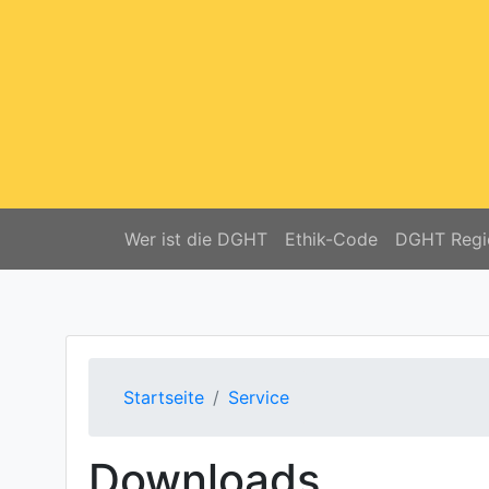
Wer ist die DGHT
Ethik-Code
DGHT Regi
Startseite
Service
Downloads